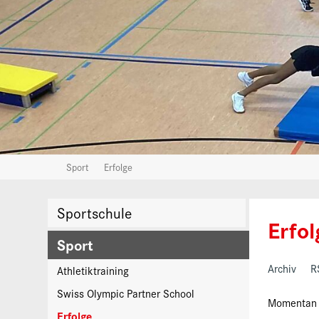
Sport
Erfolge
Sportschule
Sportschule
Erfol
Sport
Archiv
R
Athletiktraining
Swiss Olympic Partner School
Momentan s
Erfolge